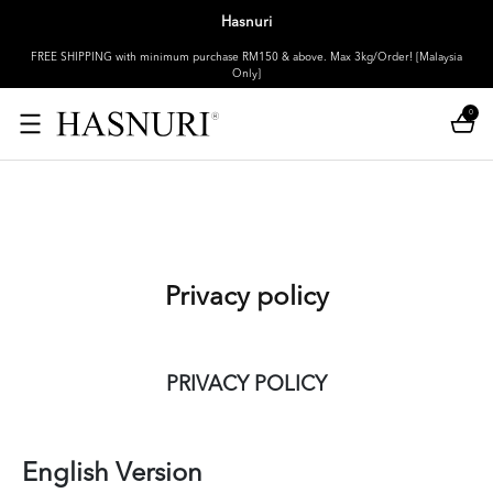
Hasnuri
FREE SHIPPING with minimum purchase RM150 & above. Max 3kg/Order! [Malaysia
Only]
0
Privacy policy
PRIVACY POLICY
English Version