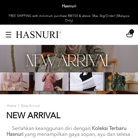
Hasnuri
FREE SHIPPING with minimum purchase RM150 & above. Max 3kg/Order! [Malaysia
Only]
0
Home
/
New Arrival
NEW ARRIVAL
Serlahkan keanggunan diri dengan
Koleksi Terbaru
Hasnuri
yang menampilkan gaya sopan, ayu dan selesa.