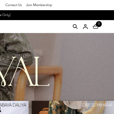
Contact Us
Join Membership
a Only]
0