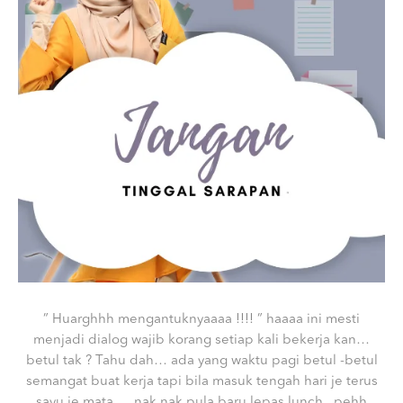
” Huarghhh mengantuknyaaaa !!!! ” haaaa ini mesti
menjadi dialog wajib korang setiap kali bekerja kan…
betul tak ? Tahu dah… ada yang waktu pagi betul -betul
semangat buat kerja tapi bila masuk tengah hari je terus
sayu je mata … nak nak pula baru lepas lunch.. pehh