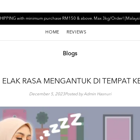
HIPPING with minimum purchase RM150 & above. Max 3kg/Order! [Malaysi
HOME
REVIEWS
Blogs
S ELAK RASA MENGANTUK DI TEMPAT K
December 5, 2023
Posted by Admin Hasnuri