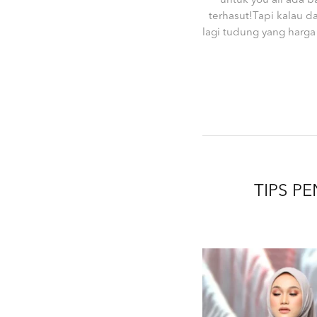
untuk you all ada b
terhasut!Tapi kalau d
lagi tudung yang harga
TIPS P