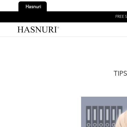
Hasnuri
FREE S
TIP