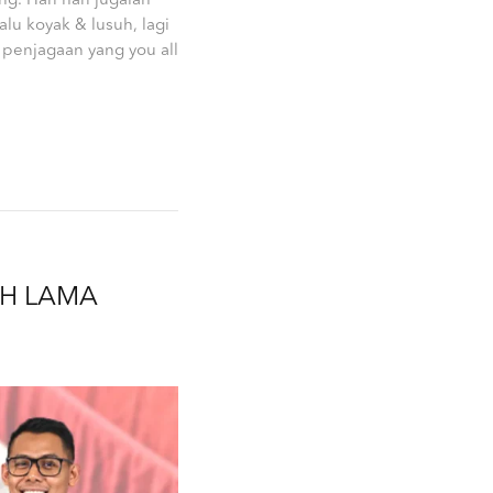
g. Hari hari jugalah
lu koyak & lusuh, lagi
 penjagaan yang you all
IH LAMA