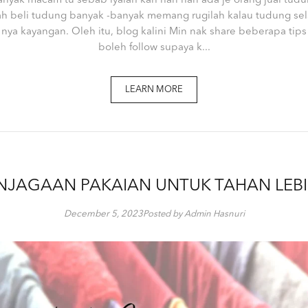
anyak macam tu sebab iyalah kan hari hari ada je orang jual tudun
ah beli tudung banyak -banyak memang rugilah kalau tudung sela
 nya kayangan. Oleh itu, blog kalini Min nak share beberapa tips
boleh follow supaya k...
LEARN MORE
ENJAGAAN PAKAIAN UNTUK TAHAN LEB
December 5, 2023
Posted by Admin Hasnuri