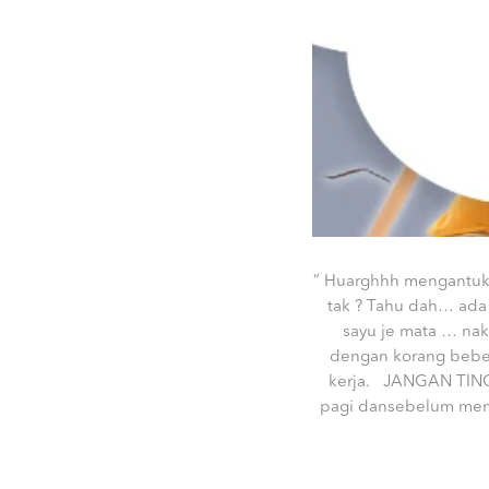
” Huarghhh mengantukny
tak ? Tahu dah… ada 
sayu je mata … nak 
dengan korang beber
kerja. JANGAN TING
pagi dansebelum memul