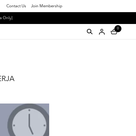
Contact Us
Join Membership
a Only]
0
ERJA