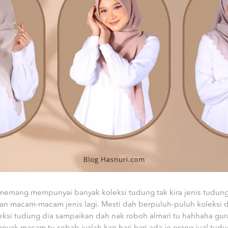
mang mempunyai banyak koleksi tudung tak kira jenis tudung 
dan macam-macam jenis lagi. Mesti dah berpuluh-puluh koleksi
leksi tudung dia sampaikan dah nak roboh almari tu hahhaha gura