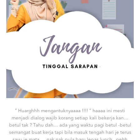
” Huarghhh mengantuknyaaaa !!!! ” haaaa ini mesti
menjadi dialog wajib korang setiap kali bekerja kan…
betul tak ? Tahu dah… ada yang waktu pagi betul -betul
semangat buat kerja tapi bila masuk tengah hari je terus
sayu je mata … nak nak pula baru lepas lunch.. pehh