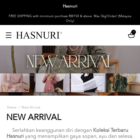
Hasnuri
FREE SHIPPING with minimum purchase RM150 & above. Max 3kg/Order! [Malaysia
Only]
0
Home
/
New Arrival
NEW ARRIVAL
Serlahkan keanggunan diri dengan
Koleksi Terbaru
Hasnuri
yang menampilkan gaya sopan, ayu dan selesa.